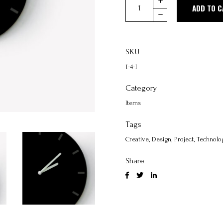
ADD TO C
SKU
1-4-1
Category
Items
Tags
Creative
,
Design
,
Project
,
Technolo
Share