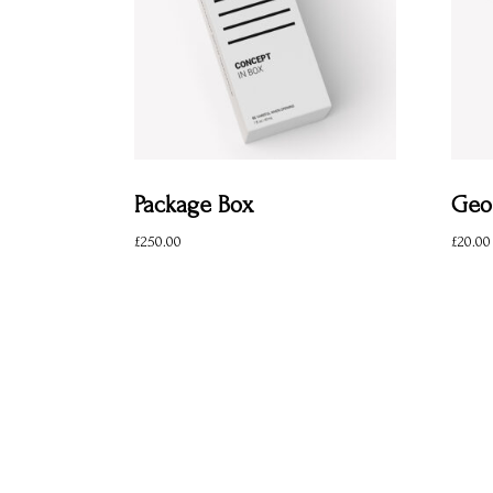
Package Box
Geom
£
250.00
£
20.00