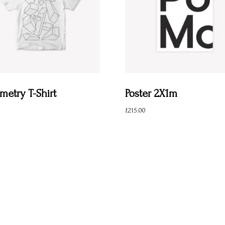
etry T-Shirt
Poster 2X1m
£
215.00