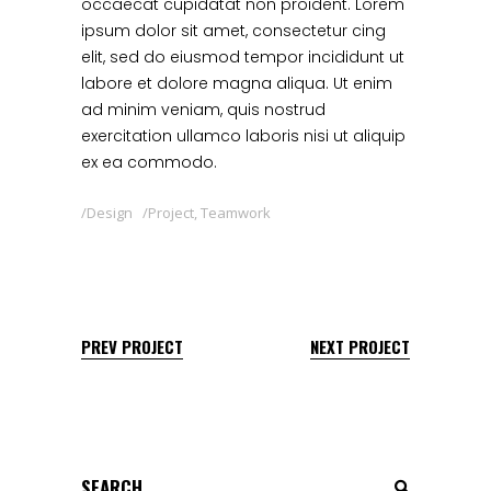
occaecat cupidatat non proident. Lorem
ipsum dolor sit amet, consectetur cing
elit, sed do eiusmod tempor incididunt ut
labore et dolore magna aliqua. Ut enim
ad minim veniam, quis nostrud
exercitation ullamco laboris nisi ut aliquip
ex ea commodo.
Design
Project
,
Teamwork
PREV PROJECT
NEXT PROJECT
Search