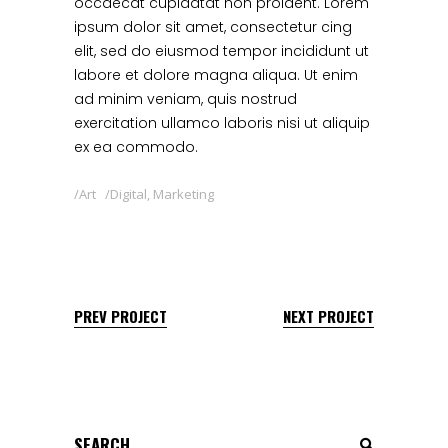
occaecat cupidatat non proident. Lorem
ipsum dolor sit amet, consectetur cing
elit, sed do eiusmod tempor incididunt ut
labore et dolore magna aliqua. Ut enim
ad minim veniam, quis nostrud
exercitation ullamco laboris nisi ut aliquip
ex ea commodo.
Art
Digital
,
Marketing
PREV PROJECT
NEXT PROJECT
Search